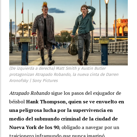
(De izquierda a derecha) Matt Smith y Austin Butler
protagonizan Atrapado Robando, la nueva cinta de Darren
Aronofsky | Sony Pictures
Atrapado Robando
sigue los pasos del exjugador de
béisbol
Hank Thompson, quien se ve envuelto en
una peligrosa lucha por la supervivencia en
medio del submundo criminal de la ciudad de
Nueva York de los 90
, obligado a navegar por un
traicionero inframundo que nunca imaginó.