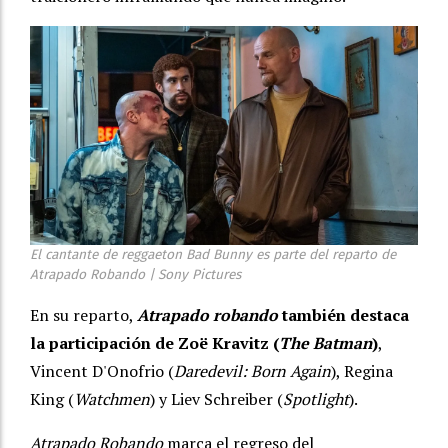
El cantante de reggaeton Bad Bunny es parte del reparto de
Atrapado Robando | Sony Pictures
En su reparto,
Atrapado robando
también destaca
la participación de Zoë Kravitz (
The Batman
)
,
Vincent D'Onofrio (
Daredevil: Born Again
), Regina
King (
Watchmen
) y Liev Schreiber (
Spotlight
).
Atrapado Robando
marca el regreso del