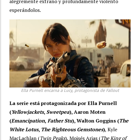
alegremente extraño y profundamente violento
esperándolos.
Ella Purnell encarna a Lucy, protagonista de Fallout
La serie está protagonizada por Ella Purnell
(
Yellowjackets
,
Sweetpea
), Aaron Moten
(
Emancipation
,
Father Stu
), Walton Goggins (
The
White Lotus
,
The Righteous Gemstones
)
, Kyle
MacLachlan (
Twin Peaks
), Moisés Arias (
The King of