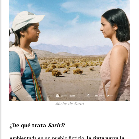
Afiche de Sariri
¿De qué trata
Sariri
?
Ambientada en un pueblo ficticio,
la cinta narra la