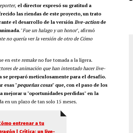
eporter
,
el director expresó su gratitud a
recido las riendas de este proyecto, un trato
rante el desarrollo de la versión
live-action
de
a animada
. "
Fue un halago y un honor
", afirmó
te no quería ver la versión de otro de Cómo
se en este
remake
no fue tomada a la ligera.
rectores de animación que han intentado hacer live-
ta se preparó meticulosamente para el desafío.
r esas "
pequeñas cosas
" que, con el paso de los
a mejorar u "oportunidades perdidas" en la
da en un plazo de tan solo 15 meses.
Cómo entrenar a tu
Dragón | Crítica: un live-