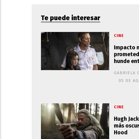
Te puede interesar
CINE
Impacto m
prometedo
hunde ent
GABRIELA 
05 DE AG
CINE
Hugh Jack
más oscur
Hood