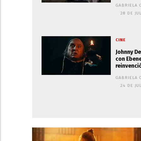
GABRIELA 
28 DE JU
CINE
Johnny De
con Ebene
reinvenci
GABRIELA 
24 DE JU