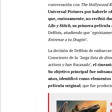
conversación con
The Hollywood R
Universal Pictures por haberle of
que, curiosamente, no recibió du
Lilo y Stitch
, su primera películ
DeBlois, añadiendo que "
egoístamen
Entrenar a tu Dragón
".
La decisión de DeBlois de embarcar
Consciente de la
"larga lista de di
actions y han fracasado
",
el cineas
Su objetivo principal fue subsana
años, identificó como elementos 
película original
, que fue produci