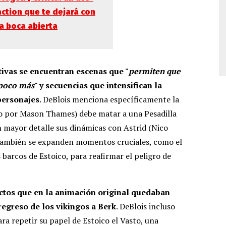
action que te dejará con
la boca abierta
tivas se encuentran escenas que "
permiten que
 poco más
" y secuencias que intensifican la
 personajes
. DeBlois menciona específicamente la
do por Mason Thames) debe matar a una Pesadilla
 mayor detalle sus dinámicas con Astrid (Nico
 También se expanden momentos cruciales, como el
 barcos de Estoico, para reafirmar el peligro de
ctos que en la animación original quedaban
regreso de los vikingos a Berk
. DeBlois incluso
ra repetir su papel de Estoico el Vasto, una