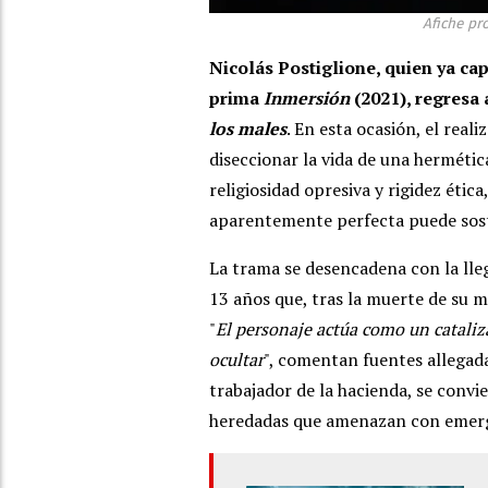
Afiche pr
Nicolás Postiglione, quien ya ca
prima
Inmersión
(2021), regresa
los males
. En esta ocasión, el reali
diseccionar la vida de una herméti
religiosidad opresiva y rigidez étic
aparentemente perfecta puede soste
La trama se desencadena con la lle
13 años que, tras la muerte de su m
"
El personaje actúa como un catali
ocultar
", comentan fuentes allegada
trabajador de la hacienda, se convie
heredadas que amenazan con emerge