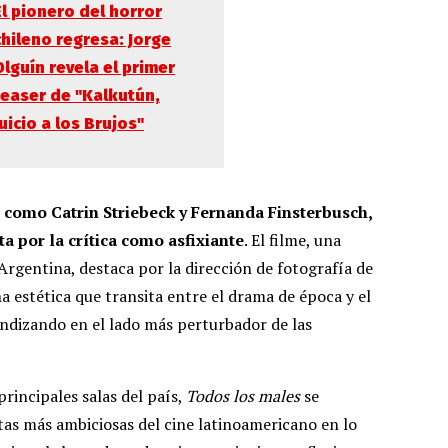
El pionero del horror
chileno regresa: Jorge
Olguín revela el primer
teaser de "Kalkutún,
Juicio a los Brujos"
s como Catrin Striebeck y Fernanda Finsterbusch,
a por la crítica como asfixiante
. El filme, una
Argentina, destaca por la dirección de fotografía de
 estética que transita entre el drama de época y el
ndizando en el lado más perturbador de las
rincipales salas del país,
Todos los males
se
as más ambiciosas del cine latinoamericano en lo