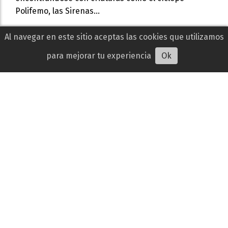
Polifemo, las Sirenas...
Al navegar en este sitio aceptas las cookies que utilizamos
para mejorar tu experiencia
Ok
Muere Sam Neill a los 78 años, el inolvidable
rostro de Jurassic Park
Gabriela Castillo
15 de julio de 2026
ACTUALIDAD
El actor neozelandés falleció el 13 de julio en Sídney,