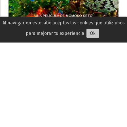
Al navegar en este sitio aceptas las cookies que utilizamos
para mejorar tu experiencia
Ok
El Gran Viaje - Estreno 23 de julio
Te Invito al Cine
23 de julio de 2026
CARTELERA ACTUAL
Cuatro semillas de un diente de león son las únicas
supervivientes de una serie de explosiones
nucleares que están destruyendo la Tierra.
Lanzadas al cosmos,...