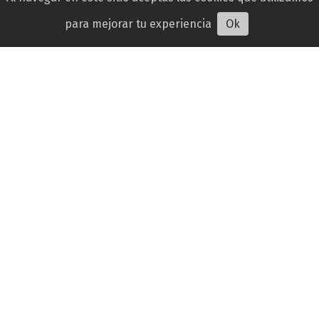
para mejorar tu experiencia
Ok
Blade Runner 2099 revela su primer tráiler y
confirma su estreno en Prime Video
Gabriela Castillo
27 de julio de 2026
STREAMING
La nueva serie ambientada en el universo creado
por Ridley Scott se estrenará el 25 de noviembre, y
se situará 50 años después de Blade Runner 2049.