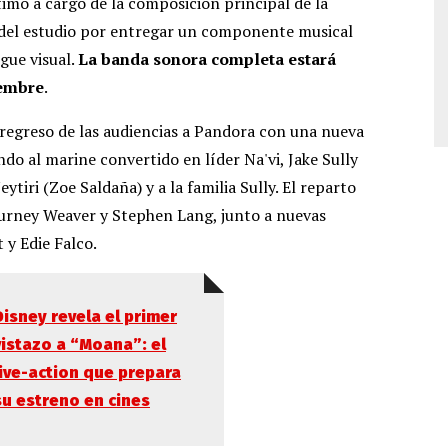
timo a cargo de la composición principal de la
 del estudio por entregar un componente musical
gue visual.
La banda sonora completa estará
iembre
.
regreso de las audiencias a Pandora con una nueva
ndo al marine convertido en líder Na'vi, Jake Sully
tiri (Zoe Saldaña) y a la familia Sully. El reparto
gourney Weaver y Stephen Lang, junto a nuevas
y Edie Falco.
Disney revela el primer
vistazo a “Moana”: el
live-action que prepara
su estreno en cines