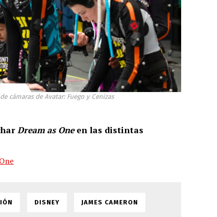
 de cámaras de Avatar: Fuego y Cenizas
char
Dream as One
en las distintas
sOne
CIÓN
DISNEY
JAMES CAMERON