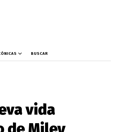
CÓNICAS
BUSCAR
eva vida
o de Miley