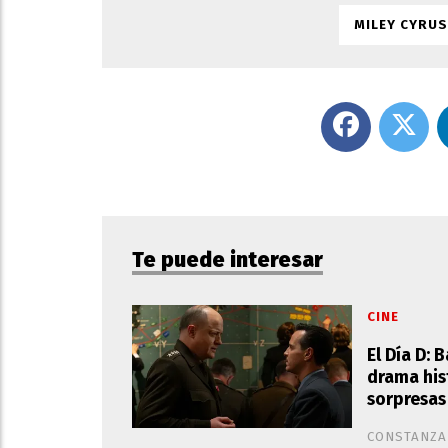
MILEY CYRUS
Te puede interesar
CINE
El Día D: 
drama his
sorpresas
CONSTANZA