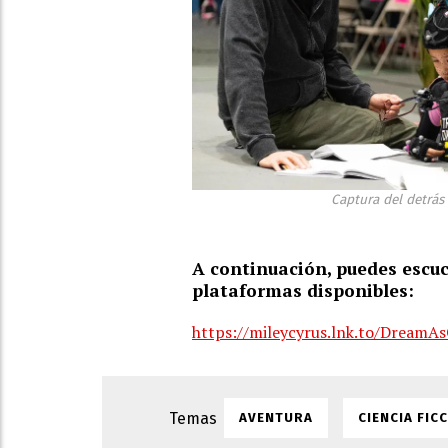
Captura del detrás
A continuación, puedes escu
plataformas disponibles:
https://mileycyrus.lnk.to/DreamA
AVENTURA
CIENCIA FIC