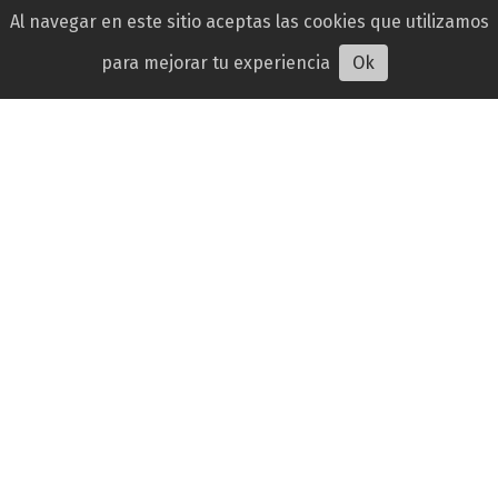
Al navegar en este sitio aceptas las cookies que utilizamos
para mejorar tu experiencia
Ok
La Odisea - Estreno 16 de julio
Te Invito al Cine
16 de julio de 2026
CARTELERA ACTUAL
Después de la Guerra de Troya, Odiseo se enfrenta
a un peligroso viaje de regreso a Ítaca,
encontrándose con criaturas como el cíclope
Polifemo, las Sirenas...